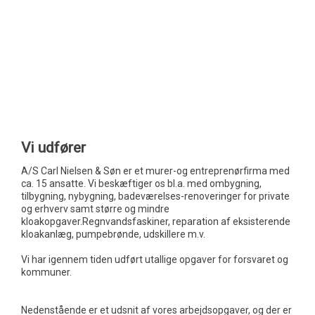
Vi udfører​
​A/S Carl Nielsen & Søn er et murer-og entreprenørfirma med
ca. 15 ansatte. Vi beskæftiger os bl.a. med ombygning,
tilbygning, nybygning, badeværelses-renoveringer for private
og erhverv samt større og mindre
kloakopgaver.Regnvandsfaskiner, reparation af eksisterende
kloakanlæg, pumpebrønde, udskillere m.v.
​Vi har igennem tiden udført utallige opgaver for forsvaret og
kommuner.
Nedenstående er et udsnit af vores arbejdsopgaver, og der er